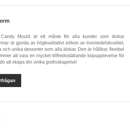
form
 Candy Mould är ett måste för alla kunder som älskar
mar är gjorda av högkvalitativt silikon av livsmedelskvalitet,
ra och unika desserter som alla älskar. Den är hållbar, flexibel
kommer att vara en mycket tillfredsställande köpupplevelse för
edo att skapa din unika godisskapelse!
rfrågan
>