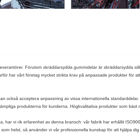
 leverantörer. Förutom skräddarsydda gummidelar är skräddarsydda silikon
r har vårt företag mycket strikta krav på anpassade produkter för att sä
an också acceptera anpassning av vissa internationella standarddelar.
st lämpliga produkterna för kunderna. Högkvalitativa produkter som bäs
na, har vi rik erfarenhet av denna bransch: vår fabrik har erhållit ISO9
som helst, så använder vi vår professionella kunskap för att hjälpa di