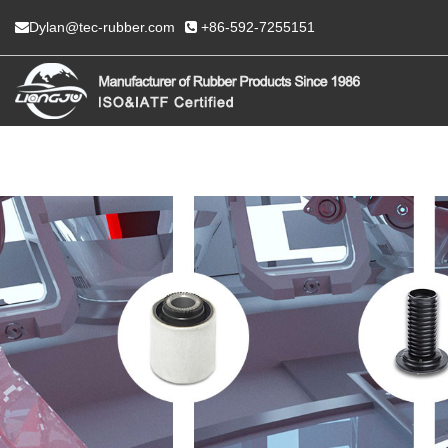
Dylan@tec-rubber.com
+86-592-7255151
HEM