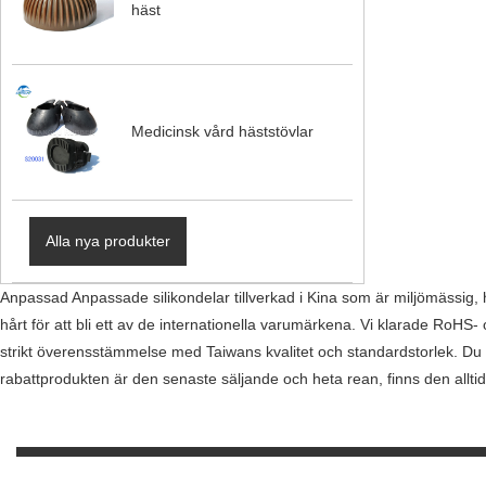
häst
Medicinsk vård häststövlar
Alla nya produkter
Anpassad Anpassade silikondelar tillverkad i Kina som är miljömässig, 
hårt för att bli ett av de internationella varumärkena. Vi klarade RoHS-
strikt överensstämmelse med Taiwans kvalitet och standardstorlek. Du oro
rabattprodukten är den senaste säljande och heta rean, finns den alltid 