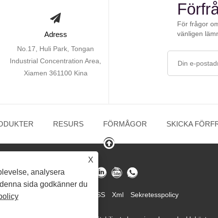
Förfrå
För frågor om
vänligen lämn
Adress
No.17, Huli Park, Tongan
Industrial Concentration Area,
Xiamen 361100 Kina
ODUKTER
RESURS
FÖRMÅGOR
SKICKA FÖRF
X
plevelse, analysera
 denna sida godkänner du
Link
Sitemap
RSS
Xml
Sekretesspolicy
olicy