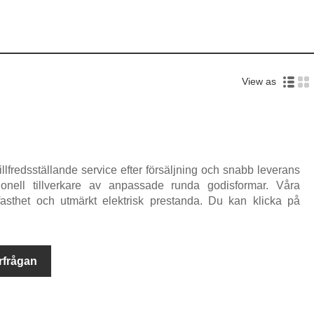
View as
llfredsställande service efter försäljning och snabb leverans
ionell tillverkare av anpassade runda godisformar. Våra
fasthet och utmärkt elektrisk prestanda. Du kan klicka på
rfrågan