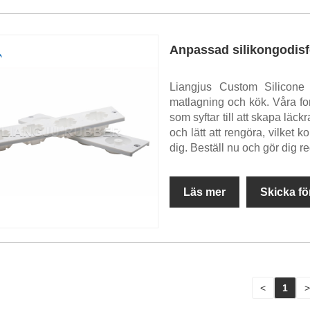
Anpassad silikongodis
Liangjus Custom Silicone
matlagning och kök. Våra for
som syftar till att skapa läck
och lätt att rengöra, vilket 
dig. Beställ nu och gör dig r
Läs mer
Skicka fö
<
1